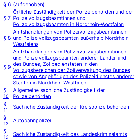
§ 6
(aufgehoben)
Örtliche Zuständigkeit der Polizeibehörden und der
§ 7
Polizeivollzugsbeamtinnen und
Polizeivollzugsbeamten in Nordrhein-Westfalen
Amtshandlungen von Polizeivollzugsbeamtinnen
§ 8
und Polizeivollzugsbeamten außerhalb Nordrhein-
Westfalens
Amtshandlungen von Polizeivollzugsbeamtinnen
und Polizeivollzugsbeamten anderer Länder und
des Bundes, Zollbediensteten in den
§ 9
Vollzugsbereichen der Zollverwaltung des Bundes
sowie von Angehörigen des Polizeidienstes anderer
Staaten in Nordrhein-Westfalen
§
Allgemeine sachliche Zuständigkeit der
10
Polizeibehörden
§
Sachliche Zuständigkeit der Kreispolizeibehörden
11
§
Autobahnpolizei
12
§
Sachliche Zuständigkeit des Landeskriminalamts
13